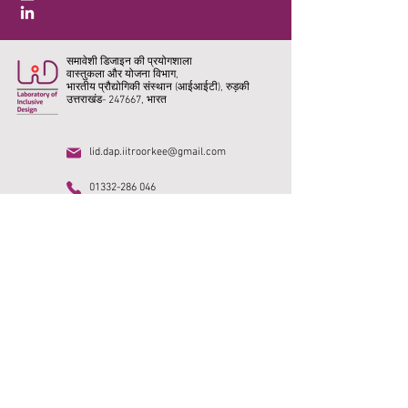
समावेशी डिजाइन की प्रयोगशाला
वास्तुकला और योजना विभाग,
भारतीय प्रौद्योगिकी संस्थान (आईआईटी), रुड़की
उत्तराखंड- 247667, भारत
lid.dap.iitroorkee@gmail.com
01332-286 046
घर
अनुसंधान
भा. प्रौ. सं. रुड़की
प्रकाशन
डीएपी, भा. प्रौ. सं. रुड़की
सहयोग
SMUS भारत
सामाजिक मीडिया
रिक्ति
तस्वीर गेलरी
पुरालेख
पूर्व छात्र
©2023. सर्वाधिकार सुरक्षित।
© स्वामित्व सामग्री
समावेशी डिजाइन की प्रयोगशाला,
भा
. प्रौ. सं.
रुड़की।
डिजाइन
क्रेडिट @
नीरज चौधरी.