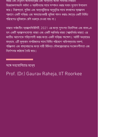
করার এবং দৈনন্দিন জীবনযাত্রার এবং অন্যান্য জীবন সাধনার নির্বাচিত
ক্রিয়াকলাপগুলি মর্যাদা ও স্বাধীনতার সাথে সম্পাদন করার সমান সুযোগ উপভোগ
করে। নিরাপত্তা, সুবিধা এবং অন্তর্ভুক্তির অনুভূতির সাথে বসবাসের অ্যাক্সেস
প্রদানে একটি সক্রিয় এবং ক্ষমতায়নকারী ভূমিকা পালন করার ক্ষেত্রে একটি নির্মিত
পরিবেশের ভূমিকাকে বেশি গুরুত্ব দেওয়া যায় না।
ভারতে সর্বজনীন অ্যাক্সেসিবিলিটি, 2021 এর জন্য সুসংগত নির্দেশিকা এবং মানদণ্ড
হল একটি অ্যাক্সেসযোগ্য ভারত এবং একটি স্বনির্ভর ভারত (আত্মনির্ভর ভারত) এর
জাতীয় আদেশকে শক্তিশালী করার জন্য একটি সক্রিয় পদক্ষেপ। আটটি অধ্যায়ের
মাধ্যমে, এটি মূল্যবান নাগরিকদের সাথে নির্মিত পরিবেশে অভিগম্যতার নকশা,
পরিকল্পনা এবং বাস্তবায়নের জন্য দায়ী বিভিন্ন স্টেকহোল্ডারদের সংবেদনশীলতা এবং
নির্দেশনার কাঠামো তৈরি করে।
সঙ্গে সহযোগিতার মধ্যে
Prof. (Dr.) Gaurav Raheja
, IIT Roorkee