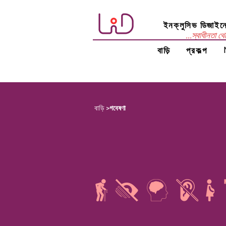
ইনক্লুসিভ ডিজাইনে
...স্বাধীনতা থে
বাড়ি
প্রকল্প
বাড়ি
>
গবেষণা