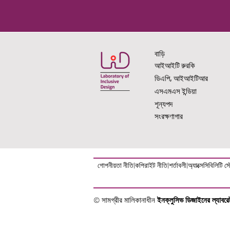
বাড়ি
আইআইটি রুরকি
ডিএপি, আইআইটিআর
এসএমএস ইন্ডিয়া
শূন্যপদ
সংরক্ষণাগার
গোপনীয়তা নীতি
|
কপিরাইট নীতি
|
শর্তাবলী
|
অ্যাক্সেসিবিলিটি স্ট
© সামগ্রীর মালিকানাধীন
ইনক্লুসিভ ডিজাইনের ল্যাব