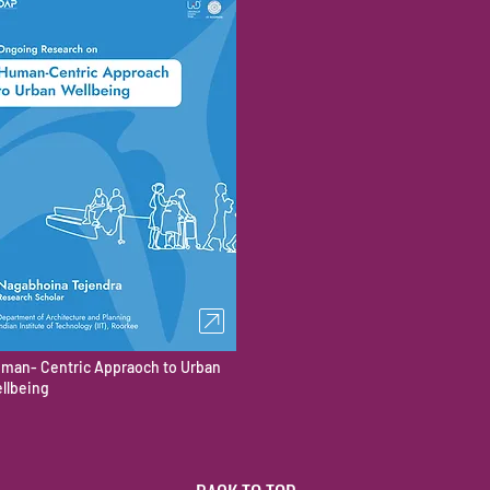
man- Centric Appraoch to Urban
llbeing