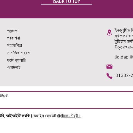
BACK TO TOP
ইনক্লুসিভ ড
গবেষণা
স্থাপত্য ও 
প্রকাশনা
ইন্ডিয়ান ই
সহযোগিতা
উত্তরাখণ্
সামাজিক মাধ্যম
lid.dap.
ফটো গ্যালারি
এলামনাই
01332-2
েটমেন্ট
রেটরি, আইআইটি রুরকি।
ডিজাইন ক্রেডিট @
নীরজ চৌধুরী।